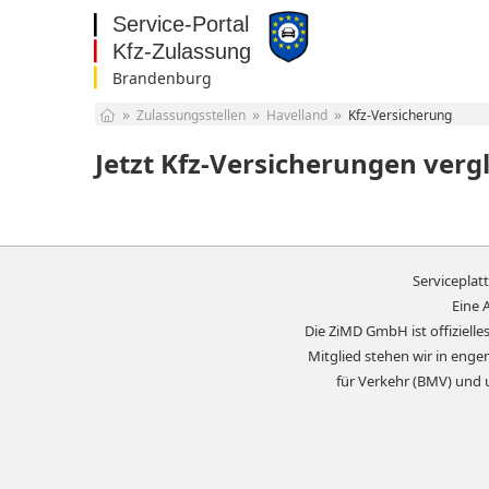
Brandenburg
Baden-Württemberg
Zulassungsstellen
Havelland
Kfz-Versicherung
Bayern
Berlin
Jetzt Kfz-Versicherungen verg
Brandenburg
Bremen
Hamburg
Hessen
Mecklenburg-
Serviceplat
Vorpommern
Niedersachsen
Eine 
Nordrhein-Westfalen
Die ZiMD GmbH ist offizielles
Rheinland-Pfalz
Mitglied stehen wir in eng
Saarland
für Verkehr (BMV) und 
Sachsen
Sachsen-Anhalt
Schleswig-Holstein
Thüringen