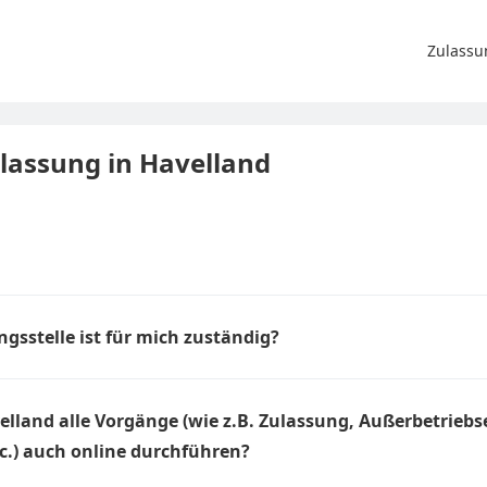
Zulassu
ulassung in Havelland
gsstelle ist für mich zuständig?
der Zulassungsstellen hängt von Ihrer Melde-Adresse, also Ihrem 
e muss Ihnen nicht bekannt sein, welche Zulassungsstelle für Sie 
elland alle Vorgänge (wie z.B. Zulassung, Außerbetriebs
s automatisch an die korrekte Zulassungsstelle weitergeleitet.
.) auch online durchführen?
ind alle Vorgänge, die Sie vor Ort bei der Zulassungsstelle in Have