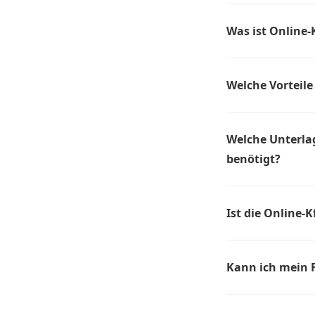
können, auch onli
Was ist Online-
dem 01.01.2015 z
Die Online-Kfz-Zu
bequem von zu Hau
Welche Vorteile
Regel die Erfassu
Bezahlung von Ent
Die Online-Kfz-Zul
Gang zur Zulassung
Welche Unterla
Möglichkeit, den 
benötigt?
Die erforderlichen
umfassen: Fahrzeu
Ist die Online-
Versicherungsnach
Ja, die Online-Kfz
gleichen Sicherhei
Kann ich mein 
Sicherheitsmaßnah
Sicherheit der Dat
Ja, in den meiste
durchführen. Dies