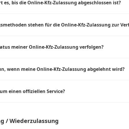
t es, bis die Online-Kfz-Zulassung abgeschlossen ist?
egeln.
esses kann je nach Zulassungsstelle variieren. In der Regel sollte 
lland jedoch innerhalb weniger Minuten abgeschlossen sein, sobal
smethoden stehen für die Online-Kfz-Zulassung zur Ve
terlagen und Informationen eingereicht wurden.
e unseren Service mit folgenden Methoden bezahlen:
atus meiner Online-Kfz-Zulassung verfolgen?
e Möglichkeit, den Status Ihrer Zulassung online zu verfolgen. Sie e
 über den Fortschritt des Prozesses, einschließlich der Bestätig
un, wenn meine Online-Kfz-Zulassung abgelehnt wird?
Kfz-Zulassung abgelehnt wird, erhalten Sie in der Regel Informat
ng sowie Anweisungen, wie Sie das Problem lösen können. Dies k
um einen offiziellen Service?
zlicher Dokumente oder die Korrektur von Fehlern umfassen.
Kfz-Zulassung ist ein freies Service-Portal. Es handelt sich nicht 
ienstleister. Als solcher unterstützen wir Sie bei der Durchführu
g / Wiederzulassung