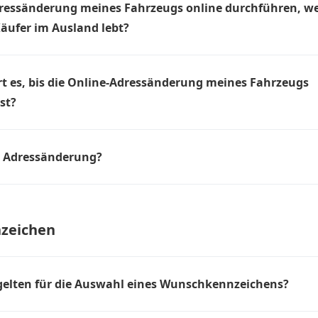
dressänderung meines Fahrzeugs online durchführen, w
mente zur Bestätigung der Identität und des Eigentums.
äufer im Ausland lebt?
st es möglich, die Adressänderung eines Fahrzeugs online durchzu
r der Käufer im Ausland lebt. Es können jedoch zusätzliche Anfor
t es, bis die Online-Adressänderung meines Fahrzeugs
ch sein, um sicherzustellen, dass alle rechtlichen Anforderungen er
st?
e der Prozess innerhalb weniger Minuten abgeschlossen sein, sobal
terlagen und Informationen eingereicht wurden.
e Adressänderung?
für eine Adressänderung liegt bei € 84,90 brutto. Dieser schließt be
 mit ein:
 Korrektur der Angaben
zeichen
ntifizierung und digitale Unterschrift der Zulassungs-Dokumente
mittlung Ihrer Daten an das Kraftfahrt Bundesamt
ren
 fehlerhaften Daten und Problemen
gelten für die Auswahl eines Wunschkennzeichens?
e Auswahl eines Wunschkennzeichens können variieren, umfassen 