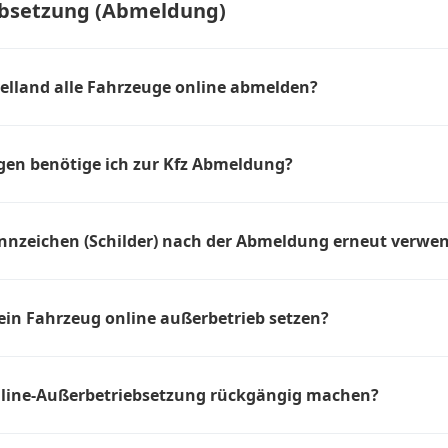
bsetzung (Abmeldung)
ntifizierung und digitale Unterschrift der Zulassungs-Dokumente
mittlung Ihrer Daten an das Kraftfahrt Bundesamt
ren
 fehlerhaften Daten und Problemen
elland alle Fahrzeuge online abmelden?
rzeug online abmelden können, darf dieses nicht vor dem 01.01.20
Zulassungs-Datum finden Sie auf dem Fahrzeugschein. Ansonsten g
gen benötige ich zur Kfz Abmeldung?
ungen, damit Sie Ihr Fahrzeug online abmelden ("außer Betrieb se
 Fahrzeugschein (Zulassungsbescheinigung Teil I) und das/die Ke
rzeugs.
ennzeichen (Schilder) nach der Abmeldung erneut verwe
rlieren durch ihre Entwertung ihre Gültigkeit für das betreffende
ie Möglichkeit, entweder dasselbe Fahrzeug oder ein anderes Fah
ein Fahrzeug online außerbetrieb setzen?
hen erneut zu registrieren. Dabei wird lediglich eine neue Siegel
akette geklebt.
ug- und Halterdaten eingeben, sowie die Sicherheitscodes von F
ld) eingeben.
nline-Außerbetriebsetzung rückgängig machen?
, eine Online-Außerbetriebsetzung rückgängig zu machen. Dies erfo
 Wiederzulassung des Fahrzeugs und kann ebenfalls über unsere