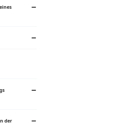
eines
g per E-Mail.
 E-Mail oder per
esetzt wurde, und
ßt bereits alle der
gs
sen den
en Parteien sowie
n der