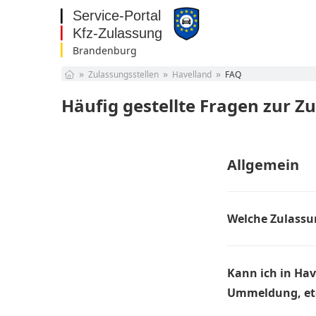
Brandenburg
Baden-Württemberg
Zulassungsstellen
Havelland
FAQ
Bayern
Berlin
Häufig gestellte Fragen zur Z
Brandenburg
Bremen
Hamburg
Hessen
Allgemein
Mecklenburg-
Vorpommern
Niedersachsen
Nordrhein-Westfalen
Welche Zulassun
Rheinland-Pfalz
Saarland
Die Zuständigkeit 
Sachsen
die Online Vorgäng
Sachsen-Anhalt
Kann ich in Hav
Antrag wird von un
Schleswig-Holstein
Ummeldung, etc
Thüringen
Ja, in der Regel s